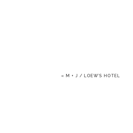
«
M + J / LOEW’S HOTEL