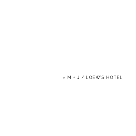
«
M + J / LOEW’S HOTEL